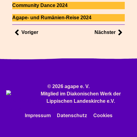
Community Dance 2024
Agape- und Rumänien-Reise 2024
Voriger
Nächster
© 2026 agape e. V.
Mitglied im
Diakonischen Werk
der
Lippischen Landeskirche e.V.
Impressum
Datenschutz
Cookies