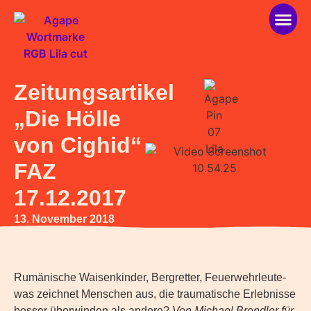
über ag
helfen 
Zeitungsartikel
„Die Hölle
von Cighid“
FAZ
17.12.2017
13. November 2018
Rumänische Waisenkinder, Bergretter, Feuerwehrleute-
was zeichnet Menschen aus, die traumatische Erlebnisse
besser überwinden als andere?
Von Michael Brendler für