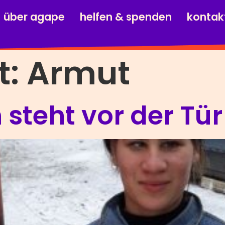
über agape
helfen & spenden
kontak
t:
Armut
steht vor der Tür