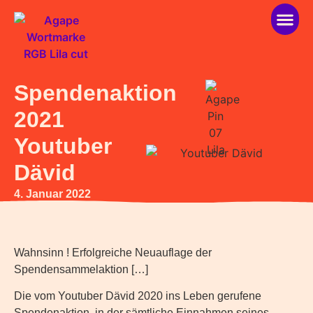
über ag
helfen 
Spendenaktion
2021
Youtuber
Dävid
4. Januar 2022
Wahnsinn ! Erfolgreiche Neuauflage der
Spendensammelaktion […]
Die vom Youtuber Dävid 2020 ins Leben gerufene
Spendenaktion, in der sämtliche Einnahmen seines