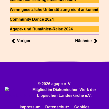
Wenn gesetzliche Unterstützung nicht ankommt
Community Dance 2024
Agape- und Rumänien-Reise 2024
Voriger
Nächster
© 2026 agape e. V.
Mitglied im
Diakonischen Werk
der
Lippischen Landeskirche e.V.
Impressum
Datenschutz
Cookies