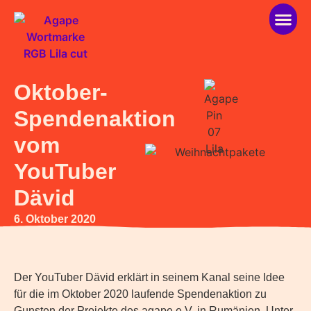
über ag
helfen 
Oktober-
Spendenaktion
vom
YouTuber
Dävid
6. Oktober 2020
Der YouTuber Dävid erklärt in seinem Kanal seine Idee
für die im Oktober 2020 laufende Spendenaktion zu
Gunsten der Projekte des agape e.V. in Rumänien. Unter