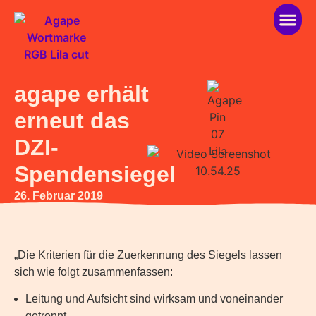
über ag
helfen 
agape erhält
erneut das
DZI-
Spendensiegel
26. Februar 2019
„Die Kriterien für die Zuerkennung des Siegels lassen
sich wie folgt zusammenfassen:
Leitung und Aufsicht sind wirksam und voneinander
getrennt,