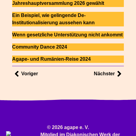
Jahreshauptversammlung 2026 gewählt
Ein Beispiel, wie gelingende De-
Institutionalisierung aussehen kann
Wenn gesetzliche Unterstützung nicht ankommt
Community Dance 2024
Agape- und Rumänien-Reise 2024
Voriger
Nächster
© 2026 agape e. V.
Mitglied im
Diakonischen Werk
der