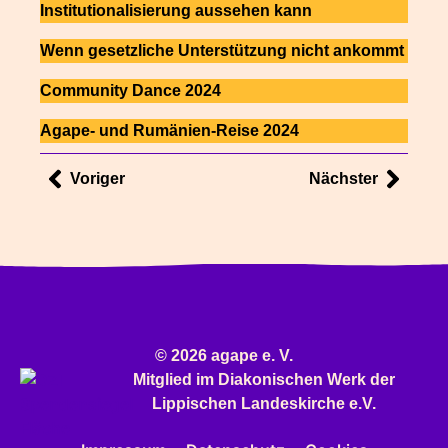
Institutionalisierung aussehen kann
Wenn gesetzliche Unterstützung nicht ankommt
Community Dance 2024
Agape- und Rumänien-Reise 2024
Voriger
Nächster
© 2026 agape e. V.
Mitglied im
Diakonischen Werk
der
Lippischen Landeskirche e.V.